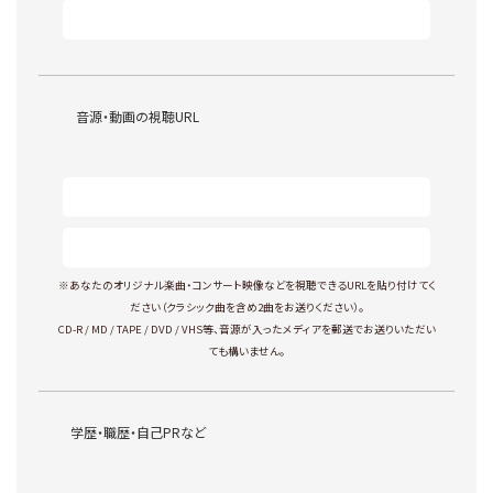
音源・動画の視聴URL
※あなたのオリジナル楽曲・コンサート映像などを視聴できるURLを貼り付けてく
ださい（クラシック曲を含め2曲をお送りください）。
CD-R / MD / TAPE / DVD / VHS等、音源が入ったメディアを郵送でお送りいただい
ても構いません。
学歴・職歴・自己PRなど